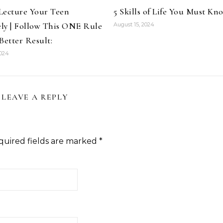
Lecture Your Teen
5 Skills of Life You Must Kn
ely | Follow This ONE Rule
August 15, 2024
Better Result:
2024
LEAVE A REPLY
quired fields are marked
*